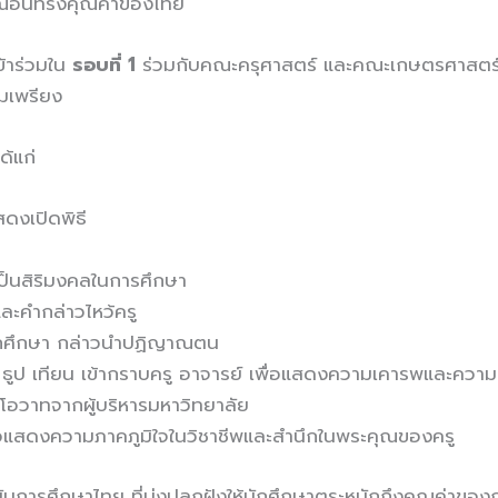
ณีอันทรงคุณค่าของไทย
้าร่วมใน
รอบที่ 1
ร่วมกับคณะครุศาสตร์ และคณะเกษตรศาสตร์
อมเพรียง
้แก่
งเปิดพิธี
เป็นสิริมงคลในการศึกษา
ละคำกล่าวไหว้ครู
กศึกษา กล่าวนำปฏิญาณตน
้ ธูป เทียน เข้ากราบครู อาจารย์ เพื่อแสดงความเคารพและควา
โอวาทจากผู้บริหารมหาวิทยาลัย
ื่อแสดงความภาคภูมิใจในวิชาชีพและสำนึกในพระคุณของครู
การศึกษาไทย ที่มุ่งปลูกฝังให้นักศึกษาตระหนักถึงคุณค่าของก