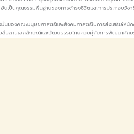
อันเป็นคุณธรรมพื้นฐานของการดำรงชีวิตและการประกอบวิชา
ุ่งมั่นของคณะมนุษยศาสตร์และสังคมศาสตร์ในการส่งเสริมให้นักศึ
อมสืบสานเอกลักษณ์และวัฒนธรรมไทยควบคู่กับการพัฒนาศักย
ณภาพและรับใช้สังคมอย่างยั่งยืน.
ขอแสดงความยินดีกับศิษย์เก่านิติศาสตร์ มรภ.อุตรดิตถ์ ในโอกาสเข้ารับราชการตำแหน่ง “ปลัดอำเภอ (เจ้าพนักงานปกครองปฏิบัติการ) พ.ศ. 2569”