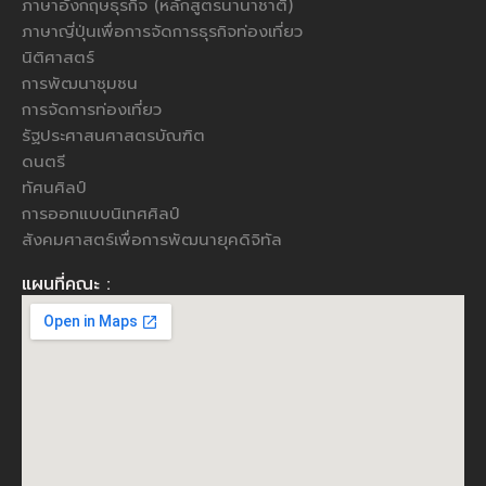
ภาษาอังกฤษธุรกิจ (หลักสูตรนานาชาติ)
ภาษาญี่ปุ่นเพื่อการจัดการธุรกิจท่องเที่ยว
นิติศาสตร์
การพัฒนาชุมชน
การจัดการท่องเที่ยว
รัฐประศาสนศาสตรบัณฑิต
ดนตรี
ทัศนศิลป์
การออกแบบนิเทศศิลป์
สังคมศาสตร์เพื่อการพัฒนายุคดิจิทัล
แผนที่คณะ :