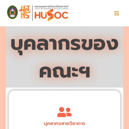
Skip
to
content
บุคลากรของ
คณะฯ
บุคลากรสายวิชาการ