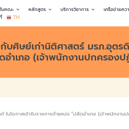
วกับคณะ
หลักสูตร
บริการวิชาการ
เครือข่ายควา
TH
ี่
บศิษย์เก่านิติศาสตร์ มรภ.อุตรดิ
ดอำเภอ (เจ้าพนักงานปกครองปฏิ
ิตถ์ ในโอกาสเข้ารับราชการตำแหน่ง “ปลัดอำเภอ (เจ้าพนักงาน