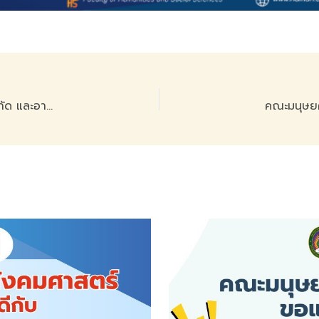
ขอแสดงความยินดีกับ อาจารย์ ดร.ลัดณา ศรีอัมพรเอกกุล สังกัด และอาจารย์สงกรานต์ ถุงแก้ว ที่ีได้รับการตีพิมพ์เผยแพร่ (TCI กลุ่ม 2) ในวารสารมนุษยศาสตร์และสังคมศาสตร์ มหาวิทยาลัยราชพฤกษ์