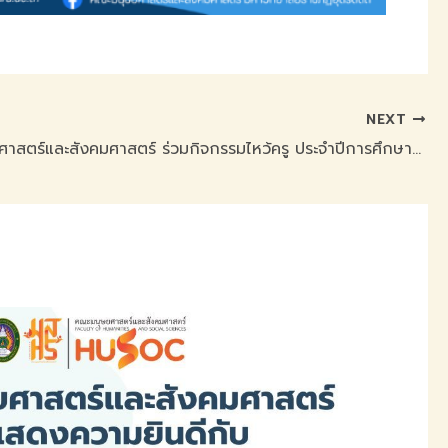
NEXT
คณะมนุษยศาสตร์และสังคมศาสตร์ ร่วมกิจกรรมไหว้ครู ประจำปีการศึกษา 2569 สืบสานคุณค่าความกตัญญูและวัฒนธรรมอันดีงามของไทย