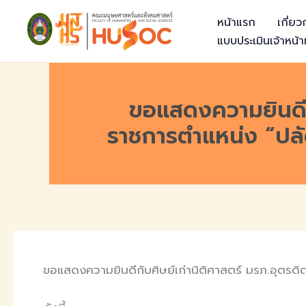
Skip
หน้าแรก
เกี่ย
to
แบบประเมินเจ้าหน้าท
content
ขอแสดงความยินดีกั
ราชการตำแหน่ง “ปลั
ขอแสดงความยินดีกับศิษย์เก่านิติศาสตร์ มรภ.อุตรด