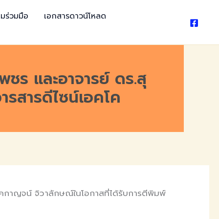
มร่วมมือ
เอกสารดาวน์โหลด
พชร และอาจารย์ ดร.สุ
วารสารดีไซน์เอคโค
าญจน์ จิวาลักษณ์ในโอกาสที่ได้รับการตีพิมพ์