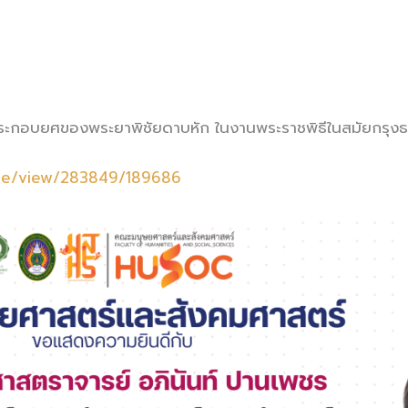
ประกอบยศของพระยาพิชัยดาบหัก ในงานพระราชพิธีในสมัยกรุงธน
ticle/view/283849/189686