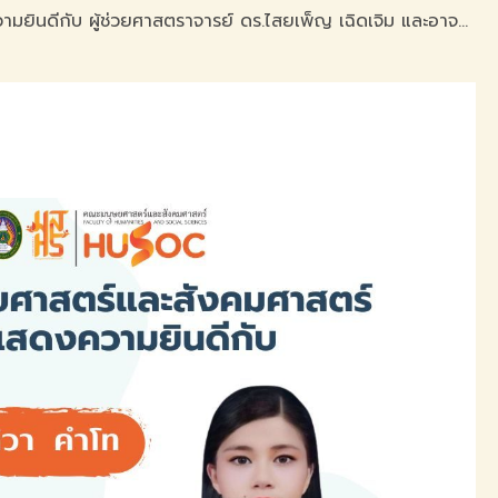
ขอแสดงความยินดีกับ ผู้ช่วยศาสตราจารย์ ดร.ไสยเพ็ญ เฉิดเจิม และอาจารย์ ดร.ปิยะนุช ไสยกิจ ในโอกาสที่ได้รับการตีพิมพ์ วารสารวิชาการ AJNU ศิลปะสถาปัตยกรรมศาสตร์