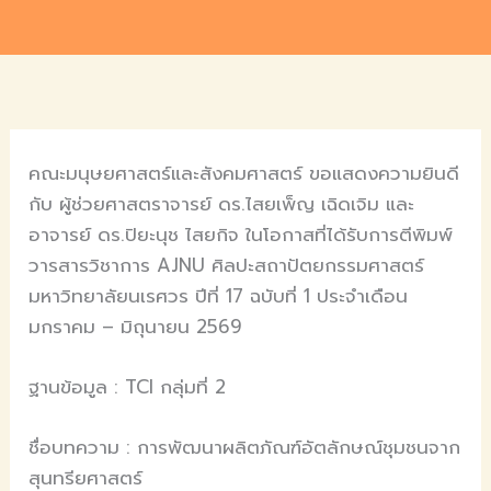
คณะมนุษยศาสตร์และสังคมศาสตร์ ขอแสดงความยินดี
กับ ผู้ช่วยศาสตราจารย์ ดร.ไสยเพ็ญ เฉิดเจิม และ
อาจารย์ ดร.ปิยะนุช ไสยกิจ ในโอกาสที่ได้รับการตีพิมพ์
วารสารวิชาการ AJNU ศิลปะสถาปัตยกรรมศาสตร์
มหาวิทยาลัยนเรศวร ปีที่ 17 ฉบับที่ 1 ประจำเดือน
มกราคม – มิถุนายน 2569
ฐานข้อมูล : TCI กลุ่มที่ 2
ชื่อบทความ : การพัฒนาผลิตภัณฑ์อัตลักษณ์ชุมชนจาก
สุนทรียศาสตร์