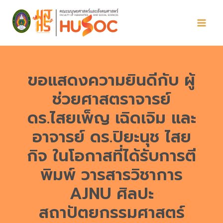
Skip
to
content
ขอแสดงความยินดีกับ ผู้
ช่วยศาสตราจารย์
ดร.ไสยเพ็ญ เฉิดเจิม และ
อาจารย์ ดร.ปิยะนุช ไสย
กิจ ในโอกาสที่ได้รับการตี
พิมพ์ วารสารวิชาการ
AJNU ศิลปะ
สถาปัตยกรรมศาสตร์