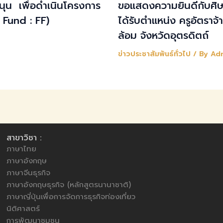
สนุน เพื่อดำเนินโครงการ
ขอแสดงความยินดีกับศิษย
 Fund : FF)
ได้รับตำแหน่ง ครูอัตราจ
ล้อม จังหวัดอุตรดิตถ์
ข่าวประชาสัมพันธ์ทั่วไป
/ By
Ad
สาขาวิชา :
ภาษาไทย
ภาษาอังกฤษ
ภาษาจีนธุรกิจ
ภาษาอังกฤษธุรกิจ (หลักสูตรนานาชาติ)
ภาษาญี่ปุ่นเพื่อการจัดการธุรกิจท่องเที่ยว
นิติศาสตร์
การพัฒนาชุมชน