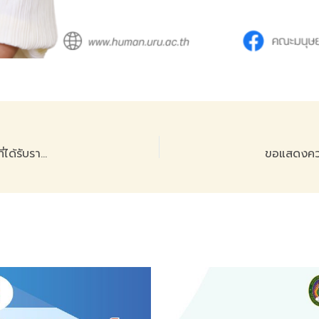
ขอแสดงความยินดีกับ รองศาสตราจารย์ ดร.อนันต์ แย้มเยื้อน ที่ได้รับรางวัลนักวิจัยดีเด่นด้านสังคมศาสตร์และมนุษยศาสตร์ “ระดับดี”