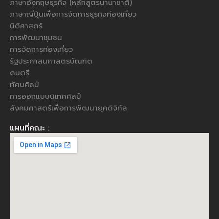
ภาษาอังกฤษธุรกิจ (หลักสูตรนานาชาติ)
ภาษาญี่ปุ่นเพื่อการจัดการธุรกิจท่องเที่ยว
นิติศาสตร์
การพัฒนาชุมชน
การจัดการท่องเที่ยว
รัฐประศาสนศาสตรบัณฑิต
ดนตรี
ทัศนศิลป์
การออกแบบนิเทศศิลป์
สังคมศาสตร์เพื่อการพัฒนายุคดิจิทัล
แผนที่คณะ :