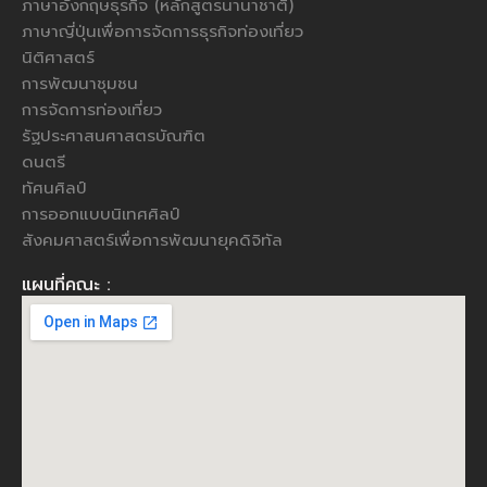
ภาษาอังกฤษธุรกิจ (หลักสูตรนานาชาติ)
ภาษาญี่ปุ่นเพื่อการจัดการธุรกิจท่องเที่ยว
นิติศาสตร์
การพัฒนาชุมชน
การจัดการท่องเที่ยว
รัฐประศาสนศาสตรบัณฑิต
ดนตรี
ทัศนศิลป์
การออกแบบนิเทศศิลป์
สังคมศาสตร์เพื่อการพัฒนายุคดิจิทัล
แผนที่คณะ :