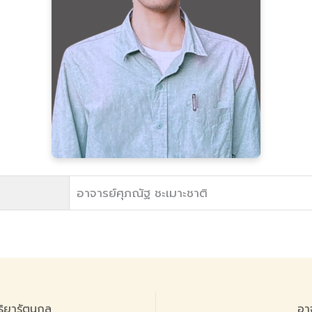
อาจารย์ศุภณัฐ ชะเมาะชาติ
ริยารัตนกูล
อา