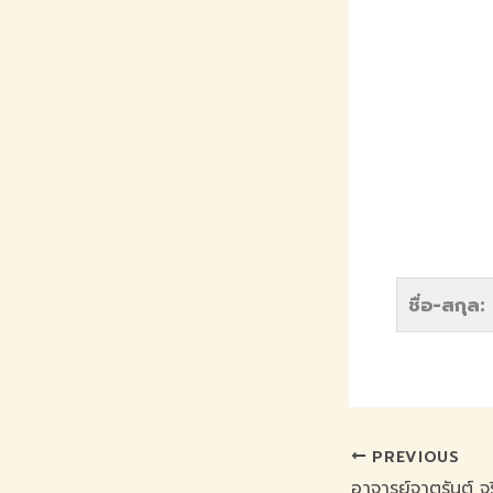
ชื่อ-สกุล:
PREVIOUS
อาจารย์จาตุรันต์ จ