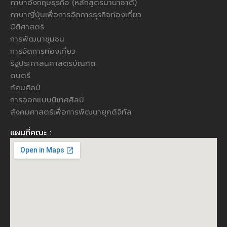
ภาษาอังกฤษธุรกิจ (หลักสูตรนานาชาติ)
ภาษาญี่ปุ่นเพื่อการจัดการธุรกิจท่องเที่ยว
นิติศาสตร์
การพัฒนาชุมชน
การจัดการท่องเที่ยว
รัฐประศาสนศาสตรบัณฑิต
ดนตรี
ทัศนศิลป์
การออกแบบนิเทศศิลป์
สังคมศาสตร์เพื่อการพัฒนายุคดิจิทัล
แผนที่คณะ :