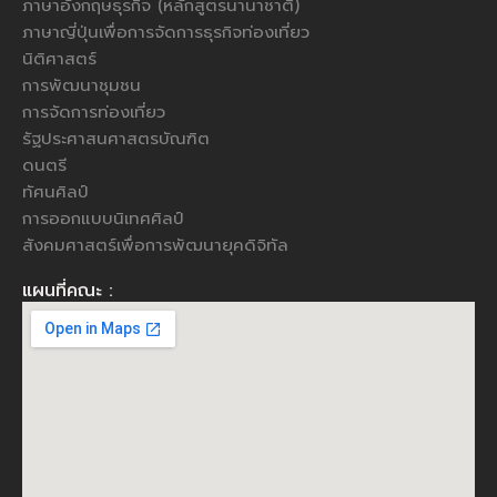
ภาษาอังกฤษธุรกิจ (หลักสูตรนานาชาติ)
ภาษาญี่ปุ่นเพื่อการจัดการธุรกิจท่องเที่ยว
นิติศาสตร์
การพัฒนาชุมชน
การจัดการท่องเที่ยว
รัฐประศาสนศาสตรบัณฑิต
ดนตรี
ทัศนศิลป์
การออกแบบนิเทศศิลป์
สังคมศาสตร์เพื่อการพัฒนายุคดิจิทัล
แผนที่คณะ :