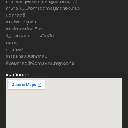
ภาษาอังกฤษธุรกิจ (หลักสูตรนานาชาติ)
ภาษาญี่ปุ่นเพื่อการจัดการธุรกิจท่องเที่ยว
นิติศาสตร์
การพัฒนาชุมชน
การจัดการท่องเที่ยว
รัฐประศาสนศาสตรบัณฑิต
ดนตรี
ทัศนศิลป์
การออกแบบนิเทศศิลป์
สังคมศาสตร์เพื่อการพัฒนายุคดิจิทัล
แผนที่คณะ :