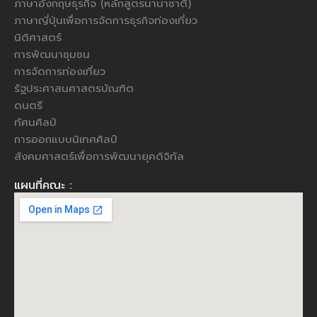
ภาษาอังกฤษธุรกิจ (หลักสูตรนานาชาติ)
ภาษาญี่ปุ่นเพื่อการจัดการธุรกิจท่องเที่ยว
นิติศาสตร์
การพัฒนาชุมชน
การจัดการท่องเที่ยว
รัฐประศาสนศาสตรบัณฑิต
ดนตรี
ทัศนศิลป์
การออกแบบนิเทศศิลป์
สังคมศาสตร์เพื่อการพัฒนายุคดิจิทัล
แผนที่คณะ :