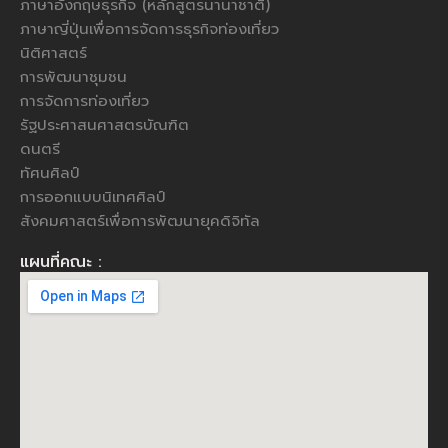
ภาษาอังกฤษธุรกิจ (หลักสูตรนานาชาติ)
ภาษาญี่ปุ่นเพื่อการจัดการธุรกิจท่องเที่ยว
นิติศาสตร์
การพัฒนาชุมชน
การจัดการท่องเที่ยว
รัฐประศาสนศาสตรบัณฑิต
ดนตรี
ทัศนศิลป์
การออกแบบนิเทศศิลป์
สังคมศาสตร์เพื่อการพัฒนายุคดิจิทัล
แผนที่คณะ :