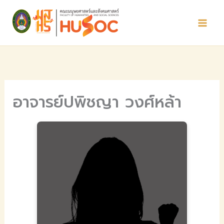
Skip
to
content
อาจารย์ปพิชญา วงศ์หล้า