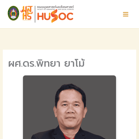
Skip
to
content
ผศ.ดร.พิทยา ยาโม้