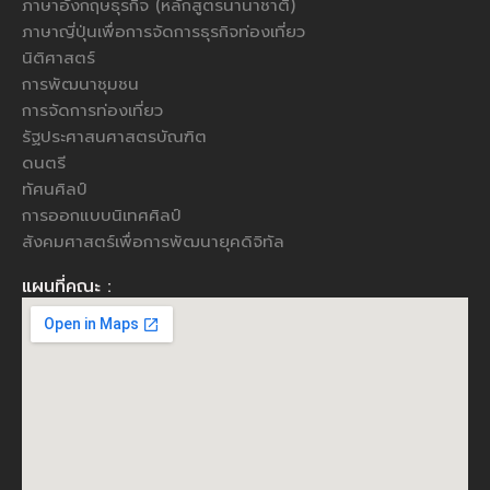
ภาษาอังกฤษธุรกิจ (หลักสูตรนานาชาติ)
ภาษาญี่ปุ่นเพื่อการจัดการธุรกิจท่องเที่ยว
นิติศาสตร์
การพัฒนาชุมชน
การจัดการท่องเที่ยว
รัฐประศาสนศาสตรบัณฑิต
ดนตรี
ทัศนศิลป์
การออกแบบนิเทศศิลป์
สังคมศาสตร์เพื่อการพัฒนายุคดิจิทัล
แผนที่คณะ :