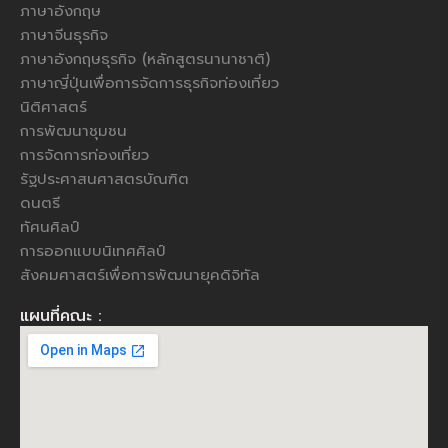
ภาษาอังกฤษ
ภาษาจีนธุรกิจ
ภาษาอังกฤษธุรกิจ (หลักสูตรนานาชาติ)
ภาษาญี่ปุ่นเพื่อการจัดการธุรกิจท่องเที่ยว
นิติศาสตร์
การพัฒนาชุมชน
การจัดการท่องเที่ยว
รัฐประศาสนศาสตรบัณฑิต
ดนตรี
ทัศนศิลป์
การออกแบบนิเทศศิลป์
สังคมศาสตร์เพื่อการพัฒนายุคดิจิทัล
แผนที่คณะ :