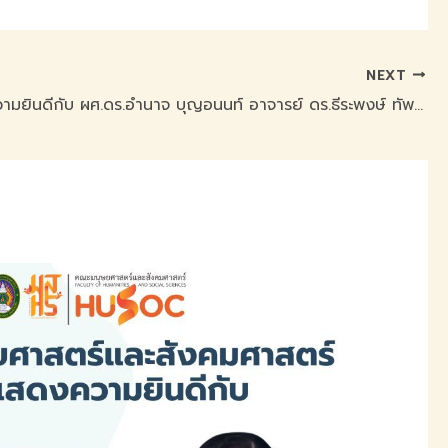
NEXT
ขอแสดงความยินดีกับ ผศ.ดร.อำนาจ บุญอนนท์ อาจารย์ ดร.ธีระพงษ์ ทัพอาจ อาจารย์พันธุ์เอก ใจหลวง และ อาจารย์ธีรราช ทองหลาง ในโอกาสที่ได้รับการตีพิมพ์ วารสารวิชาการมนุษยศาสตร์และสังคมศาสตร์