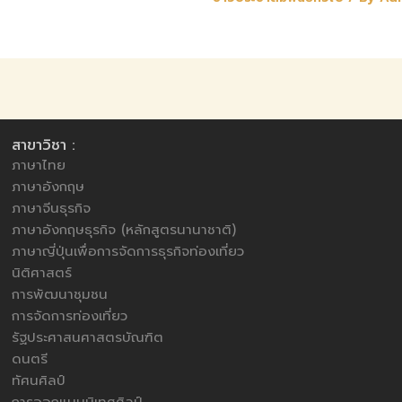
สาขาวิชา :
ภาษาไทย
ภาษาอังกฤษ
ภาษาจีนธุรกิจ
ภาษาอังกฤษธุรกิจ (หลักสูตรนานาชาติ)
ภาษาญี่ปุ่นเพื่อการจัดการธุรกิจท่องเที่ยว
นิติศาสตร์
การพัฒนาชุมชน
การจัดการท่องเที่ยว
รัฐประศาสนศาสตรบัณฑิต
ดนตรี
ทัศนศิลป์