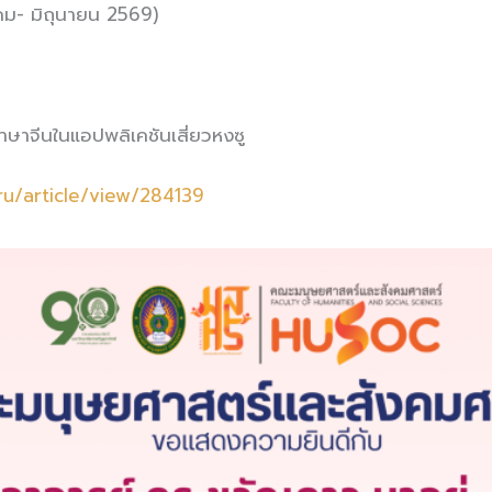
าคม- มิถุนายน 2569)
ษาจีนในแอปพลิเคชันเสี่ยวหงซู
uru/article/view/284139