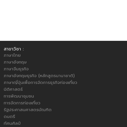
สาขาวิชา :
ภาษาไทย
ภาษาอังกฤษ
ภาษาจีนธุรกิจ
ภาษาอังกฤษธุรกิจ (หลักสูตรนานาชาติ)
ภาษาญี่ปุ่นเพื่อการจัดการธุรกิจท่องเที่ยว
นิติศาสตร์
การพัฒนาชุมชน
การจัดการท่องเที่ยว
รัฐประศาสนศาสตรบัณฑิต
ดนตรี
ทัศนศิลป์