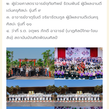
๒. ผู้ช่วยศาสตราจารย์ฤทัยทิพย์ รัตนพันธ์ ผู้มีผลงานดี
เด่นครุศิลปะ รุ่นที่ ๙
๓. อาจารย์จาตุรันต์ จริยารัตนกูล ผู้มีผลงานดีเด่นครุ
ศิลปะ รุ่นที่ ๑๑
๔. ว่าที่ ร.ต. จตุพร ภักดี อาจารย์ (นาฏศิลป์ไทย-โขน
ลิง) สถาบันบัณฑิตพัฒนศิลป์