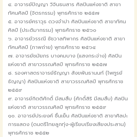
๔. อาจารย์ปัญญา วิจินธนสาร ศิลปินแห่งชาติ สาขา
ทัศนศิลป์ (จิตรกรรม) พุทธศักราช ๒๕๕๗
๕. อาจารย์ศราวุธ ดวงจำปา ศิลปินแห่งชาติ สาขาทัศน
ศิลป์ (ประติมากรรม) พุทธศักราช ๒๕๖๐
๖. อาจารย์วรรณี ชัชวาลทิพากร ศิลปินแห่งชาติ สาขา
ทัศนศิลป์ (ภาพถ่าย) พุทธศักราช ๒๕๖๔
๗. อาจารย์ชมัยภร บางคมบาง (แสงกระจ่าง) ศิลปิน
แห่งชาติ สาขาวรรณศิลป์ พุทธศักราช ๒๕๕๗
๘. รองศาสตราจารย์ธัญญา สังขพันธานนท์ (ไพฑูรย์
ธัญญา) ศิลปินแห่งชาติ สาขาวรรณศิลป์ พุทธศักราช
๒๕๕๙
๙. อาจารย์กิตติศักดิ์ มีสมสืบ (ศักดิ์สิริ มีสมสืบ) ศิลปิน
แห่งชาติ สาขาวรรณศิลป์ พุทธศักราช ๒๕๕๙
๑๐. อาจารย์ประยงค์ ชื่นเย็น ศิลปินแห่งชาติ สาขาศิลปะ
การแสดง (ดนตรีไทยลูกทุ่ง-ผู้เรียบเรียงเสียงประสาน)
พุทธศักราช ๒๕๕๒