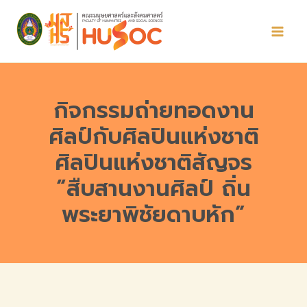
Skip
to
content
กิจกรรมถ่ายทอดงาน
ศิลป์กับศิลปินแห่งชาติ
ศิลปินแห่งชาติสัญจร
“สืบสานงานศิลป์ ถิ่น
พระยาพิชัยดาบหัก”