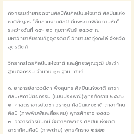
กิจกรรมถ่ายทอดงานศิลป์กับศิลปินแห่งชาติ ศิลปินแห่ง
ชาติสัญจร “สืบสานงานศิลป์ ถิ่นพระยาพิชัยดาบหัก”
ระหว่างวันที่ ๑๙- ๒๐ กุมภาพันธ์ ๒๕๖๙ ณ
มหาวิทยาลัยราชภัฏอุตรดิตถ์ วิทยาเขตทุ่งกะโล่ จังหวัด
อุตรดิตถ์
วิทยากรโดยศิลปินแห่งชาติ และผู้ทรงคุณวุฒิ ประจำ
ฐานกิจกรรม จำนวน ๑๐ ฐาน ได้แก่
๑. อาจารย์สาววนิดา พึ่งสุนทร ศิลปินแห่งชาติ สาขา
ศิลปะสถาปัตยกรรม (แบบประเพณี)พุทธศักราช ๒๕๔๖
๒. ศาสตราจารย์เดชา วราชุน ศิลปินแห่งชาติ สาขาทัศน
ศิลป์ (ภาพพิมพ์และสื่อผสม) พุทธศักราช ๒๕๕๐
๓. อาจารย์วรนันทน์ ชัชวาลทิพากร ศิลปินแห่งชาติ
สาขาทัศนศิลป์ (ภาพถ่าย) พุทธศักราช ๒๕๕๒